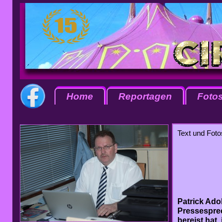
Home
Reportagen
Foto
Text und Foto
Patrick Ado
Pressesprec
bereist hat,