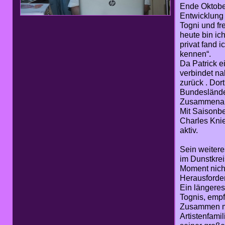
Ende Oktober
Entwicklung 
Togni und fr
heute bin ic
privat fand 
kennen“.
Da Patrick 
verbindet na
zurück . Dor
Bundesländer
Zusammenarbe
Mit Saisonbe
Charles Knie
aktiv.
Sein weitere
im Dunstkrei
Moment nicht 
Herausforder
Ein längeres
Tognis, empf
Zusammen mi
Artistenfami