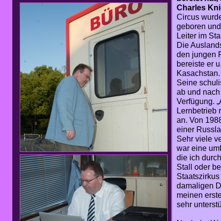
Charles Kni
Circus wurde
geboren und 
Leiter im St
Die Auslands
den jungen P
bereiste er
Kasachstan.
Seine schuli
ab und nach 
Verfügung. „
Lernbetrieb 
an. Von 1988
einer Russl
Sehr viele v
war eine umf
die ich durc
Stall oder be
Staatszirkus
damaligen D
meinen erste
sehr unterstü