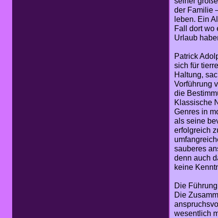
seiner groß
der Familie 
leben. Ein Al
Fall dort wo
Urlaub habe
Patrick Adolp
sich für tie
Haltung, sac
Vorführung v
die Bestimmu
Klassische 
Genres in mo
als seine be
erfolgreich z
umfangreiche
sauberes an
denn auch d
keine Kenntn
Die Führung 
Die Zusamme
anspruchsvol
wesentlich 