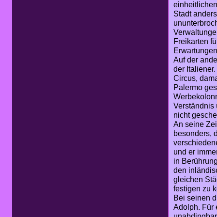
einheitlich
Stadt ander
ununterbroc
Verwaltunge
Freikarten f
Erwartungen 
Auf der ande
der Italiene
Circus, dama
Palermo ges
Werbekolonn
Verständnis 
nicht geschei
An seine Zei
besonders, d
verschieden
und er immer
in Berührung
den inländis
gleichen Stä
festigen zu 
Bei seinen dr
Adolph. Für 
unabdingbar