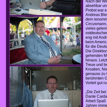
Nach der We
absehbar un
Probst war e
Andreas Ble
dem renommi
Circusmann, 
vieles geler
ostdeutschen
eng mit And
beim America
für die Deut
Die Direktio
gehenden Mit
hinaus. Letz
Treue und be
Kroatien, Ni
genauso zu 
berühmten Ga
Vorteil gut 
„Die Zeit be
Dante Cardar
Arbeit Spaß
Jahren immer