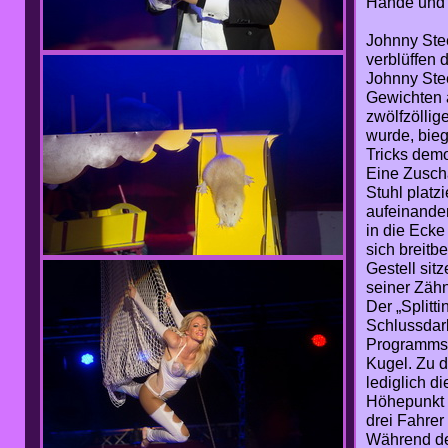
Hände und F
Johnny Stee
verblüffen 
Johnny Ste
Gewichten a
zwölfzöllig
wurde, bieg
Tricks demo
Eine Zuscha
Stuhl platz
aufeinander
in die Ecke 
sich breitb
Gestell sit
seiner Zäh
Der „Splitt
Schlussdar
Programms. 
Kugel. Zu d
lediglich 
Höhepunkt d
drei Fahrer
Während der