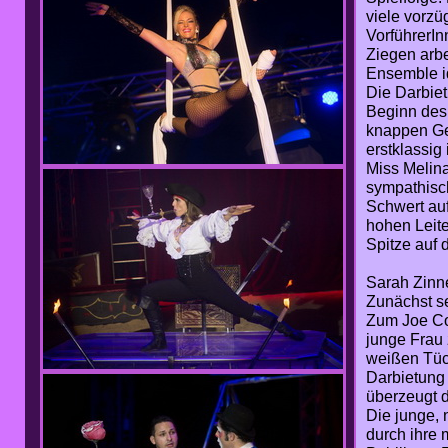
viele vorzü
VorführerIn
Ziegen arbe
Ensemble i
Die Darbiet
Beginn des
knappen Ges
erstklassig 
Miss Melina
sympathisc
Schwert auf 
hohen Leite
Spitze auf 
Sarah Zinne
Zunächst se
Zum Joe Co
junge Frau 
weißen Tüch
Darbietung a
überzeugt 
Die junge, 
durch ihre 