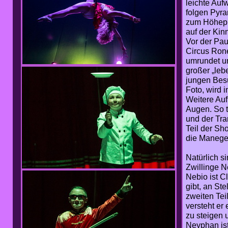
leichte Auf
folgen Pyra
zum Höhepun
auf der Kin
Vor der Pau
Circus Ron
umrundet un
großer „leb
jungen Bes
Foto, wird 
Weitere Auf
Augen. So t
und der Tra
Teil der Sh
die Manege
Natürlich s
Zwillinge 
Nebio ist C
gibt, an St
zweiten Tei
versteht er
zu steigen 
Neyphan is