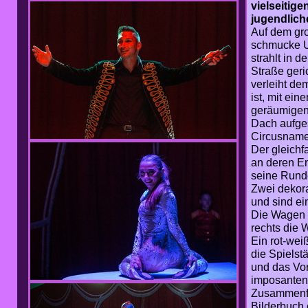
vielseitige
jugendlich
Auf dem gro
schmucke Un
strahlt in d
Straße geri
verleiht de
ist, mit ei
geräumigen
Dach aufges
Circusname
Der gleichf
an deren En
seine Rund
Zwei dekora
und sind ei
Die Wagen f
rechts die
Ein rot-wei
die Spielst
und das Vo
imposanten 
Zusammenfa
Bilderbuch