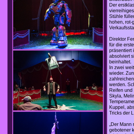
Der erstklas
vierreihige
Stühle füll
hohen, rot-
Verkaufssta
Direktor Fe
für die erst
präsentiert
absolviert 
beinhaltet.
In zwei wei
wieder. Zun
zahlreichen
werden. Sch
Reifen und s
Skyla, Meli
Temperamen
Kuppel, abs
Tricks der L
„Der Mann m
gebotener k